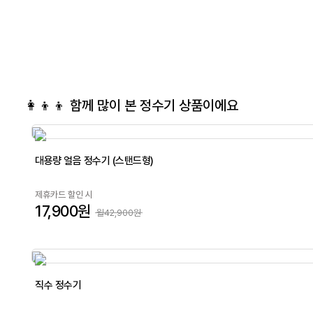
👩‍👦‍👦 함께 많이 본
정수기
상품이에요
대용량 얼음 정수기 (스탠드형)
제휴카드 할인 시
17,900원
월42,900원
직수 정수기