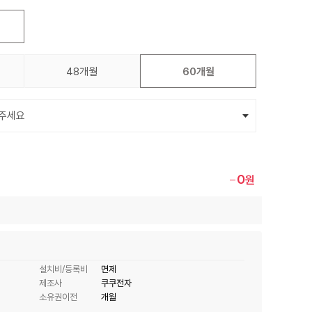
48개월
60개월
0
원
설치비/등록비
면제
제조사
쿠쿠전자
소유권이전
개월