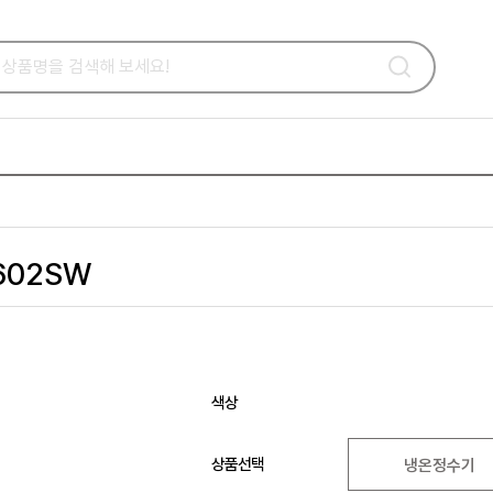
602SW
색상
상품선택
냉온정수기