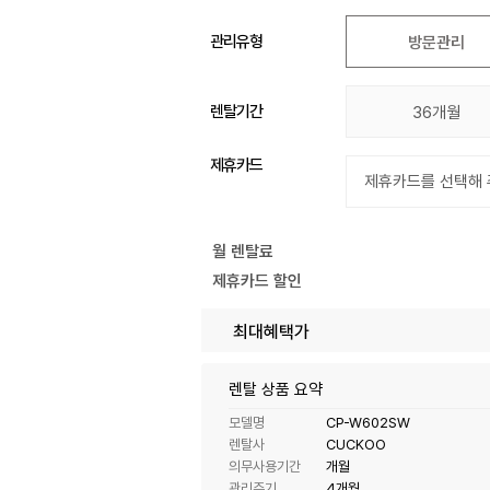
관리유형
방문관리
렌탈기간
36개월
제휴카드
월 렌탈료
제휴카드 할인
최대혜택가
렌탈 상품 요약
모델명
CP-W602SW
렌탈사
CUCKOO
의무사용기간
개월
관리주기
4개월