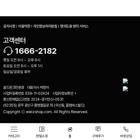
공지사항
이용약관
개인정보처리방침
명의도용 방지 서비스
고객센터
1666-2182
평일 오전 9시 ~ 오후 6시
토요일 오전 9시 ~ 오후 1시
일요일/공휴일 휴무
골드원크린환경
대표이사
박정미
사업자등록번호
539-11-02424
사업자정보확인
통신판매업신고번호
2024-경기안산-0531
(62355) 광주 광산구 풍영철길로 15 (우산동, 콜럼버스월드)
비교하기(
0
)
Copyright ⓒ wwizshop.com. All Rights Reserved.
카테고리
렌탈쇼핑
홈
구매후기
바로상담