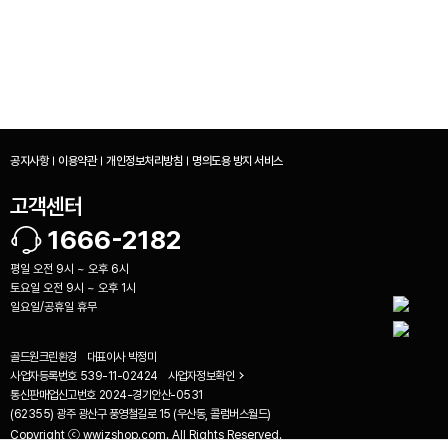
공지사항
이용약관
개인정보처리방침
명의도용 방지 서비스
고객센터
1666-2182
평일 오전 9시 ~ 오후 6시
토요일 오전 9시 ~ 오후 1시
일요일/공휴일 휴무
골드원크린환경
대표이사
박정미
사업자등록번호
539-11-02424
사업자정보확인
비교하기(
0
)
통신판매업신고번호
2024-경기안산-0531
(62355) 광주 광산구 풍영철길로 15 (우산동, 콜럼버스월드)
Copyright ⓒ wwizshop.com. All Rights Reserved.