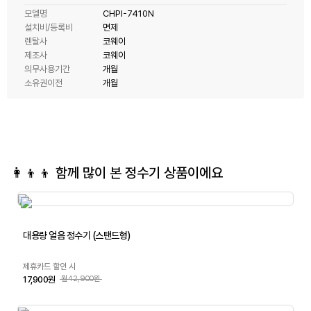
모델명
CHPI-7410N
설치비/등록비
면제
렌탈사
코웨이
제조사
코웨이
의무사용기간
개월
소유권이전
개월
👩‍👦‍👦 함께 많이 본
정수기
상품이에요
대용량 얼음 정수기 (스탠드형)
제휴카드 할인 시
17,900원
월42,900원