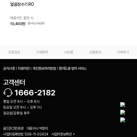
얼음정수기 RO
제휴카드 할인 시
10,400원
월40,400원
모델정보
구매혜택
사은품
상품문의
구매후기
공지사항
이용약관
개인정보처리방침
명의도용 방지 서비스
고객센터
1666-2182
평일 오전 9시 ~ 오후 6시
토요일 오전 9시 ~ 오후 1시
일요일/공휴일 휴무
골드원크린환경
대표이사
박정미
사업자등록번호
539-11-02424
사업자정보확인