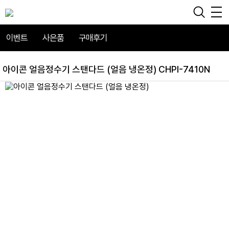
이벤트
사은품
구매후기
아이콘 얼음정수기 스탠다드 (얼음 냉온정) CHPI-7410N