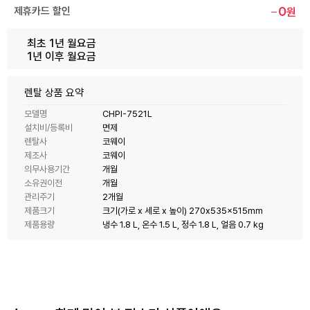
0
제휴카드 할인
원
최초 1년 월요금
1년 이후 월요금
렌탈 상품 요약
모델명
CHPI-7521L
설치비/등록비
면제
렌탈사
코웨이
제조사
코웨이
의무사용기간
개월
소유권이전
개월
관리주기
2개월
제품크기
크기(가로 x 세로 x 높이) 270x535x515mm
제품용량
냉수 1.8 L, 온수 1.5 L, 정수 1.8 L, 얼음 0.7 kg