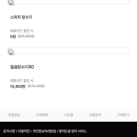
스위치 정수기
제휴카드 할인 시
0원
월15,900원
얼음정수기 RO
제휴카드 할인 시
10,400원
월40,400원
모델정보
구매혜택
사은품
상품문의
구매후기
공지사항
이용약관
개인정보처리방침
명의도용 방지 서비스