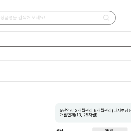
5년약정 3개월관리,6개월관리(타사보상은제외
개월면제(13, 25차월)
화이트
색상