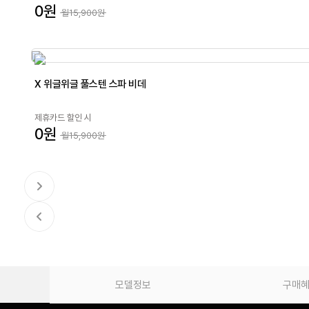
0원
월15,900원
X 위글위글 풀스텐 스파 비데
제휴카드 할인 시
0원
월15,900원
모델정보
구매