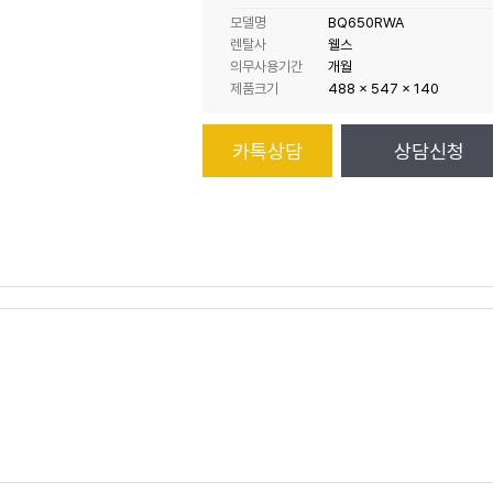
모델명
BQ650RWA
렌탈사
웰스
의무사용기간
개월
제품크기
488 x 547 x 140
카톡상담
상담신청