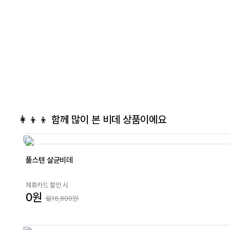
👩‍👦‍👦 함께 많이 본
비데
상품이에요
풀스텐 살균비데
제휴카드 할인 시
0원
월16,900원