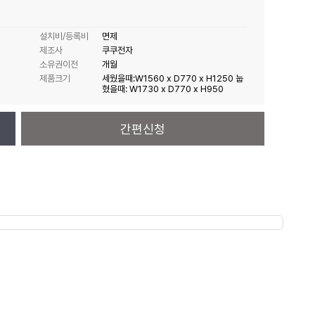
설치비/등록비
면제
제조사
쿠쿠전자
소유권이전
개월
제품크기
세웠을때:W1560 x D770 x H1250 눕
혔을때: W1730 x D770 x H950
간편신청