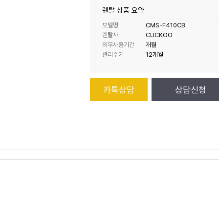
렌탈 상품 요약
모델명
CMS-F410CB
렌탈사
CUCKOO
의무사용기간
개월
관리주기
12개월
카톡상담
상담신청